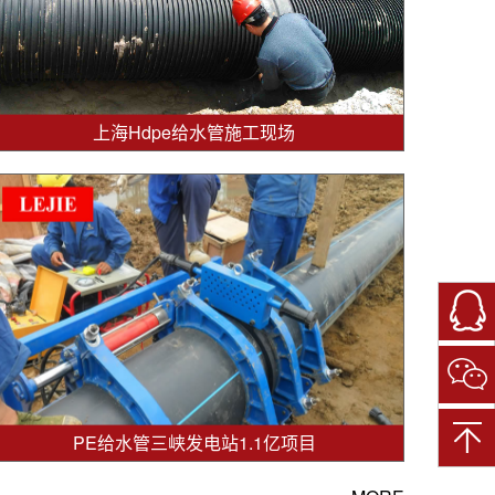
上海Hdpe给水管施工现场
微
信
扫
一
扫
关
注
PE给水管三峡发电站1.1亿项目
我
们