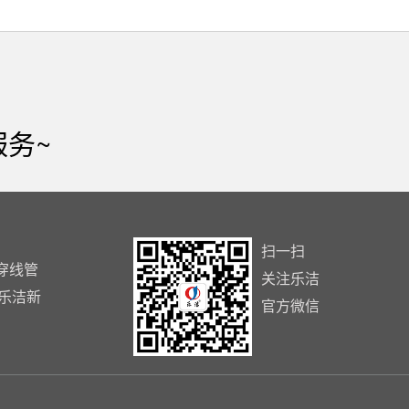
服务~
扫一扫
穿线管
关注乐洁
京乐洁新
官方微信