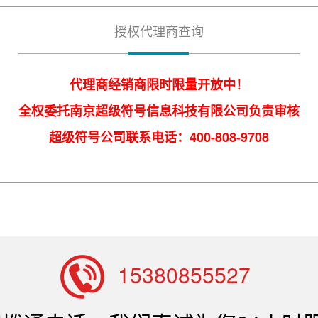
授权代理商查询
代理商经销商限时限量开放中！
全权委托南京超级符号信息科技有限公司负责审核
超级符号公司联系电话：400-808-9708
15380855527