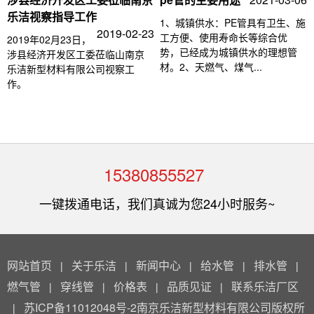
乐洁视察指导工作
1、城镇供水：PE管具有卫生、施
2019-02-23
工方便、使用寿命长等综合优
2019年02月23日，
势，已经成为城镇供水的理想管
涉县经济开发区工委莅临山南京
材。2、天燃气、煤气...
乐洁新型材料有限公司视察工
作。
15380855527
一键拨通电话，我们真诚为您24小时服务~
网站首页
关于乐洁
新闻中心
给水管
排水管
|
|
|
|
|
燃气管
穿线管
价格表
品质见证
联系乐洁厂区
|
|
|
|
苏ICP备11012048号-2南京乐洁新型材料有限公司版权所
|