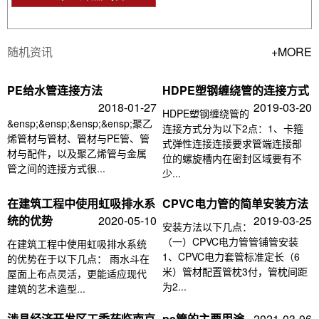
随机资讯
+MORE
PE给水管连接方法
HDPE塑钢缠绕管的连接方式
2018-01-27
2019-03-20
HDPE塑钢缠绕管的
&ensp;&ensp;&ensp;&ensp;聚乙
连接方式分为以下2点：1、卡箍
烯管材与管材、管材与PE管、管
式弹性连接连接要求管端连接部
材与配件，以及聚乙烯管与金属
位的螺旋槽内在密封区域要有不
管之间的连接方式很...
少...
在建筑工程中使用虹吸排水系
CPVC电力管的简单安装方法
统的优势
2020-05-10
2019-03-25
安装方法以下几点：
（一）CPVC电力管管铺管安装
在建筑工程中使用虹吸排水系统
1、CPVC电力套管标准定长（6
的优势在于以下几点： 雨水斗在
米）管材配置管枕3付，管枕间距
屋面上布点灵活，更能适应现代
为2...
建筑的艺术造型...
涉县经济开发区工委莅临南京
pe管的主要用途
2021-03-06