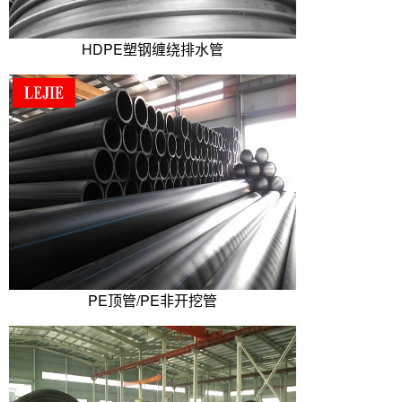
HDPE塑钢缠绕排水管
PE顶管/PE非开挖管