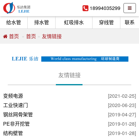
18994035299
给水管
排水管
虹吸排水
穿线管
联系
首页
首页
友情链接
友情链接
变频电源
[2021-02-25]
工业快速门
[2020-06-23]
钢丝网骨架管
[2019-04-27]
PE非开挖管
[2019-01-28]
结构壁管
[2019-01-28]