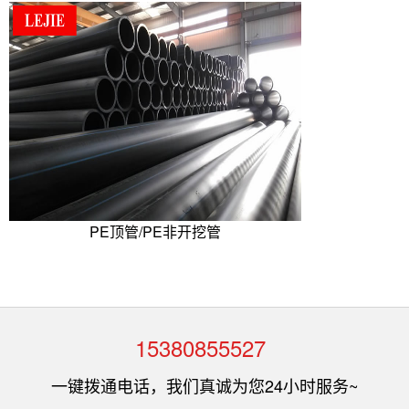
PE顶管/PE非开挖管
15380855527
一键拨通电话，我们真诚为您24小时服务~