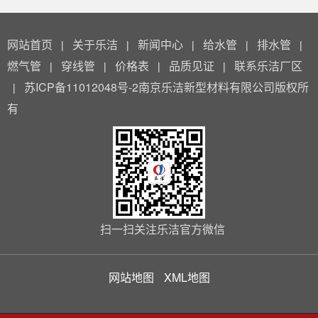
网站首页
关于乐洁
新闻中心
给水管
排水管
|
|
|
|
|
燃气管
穿线管
价格表
品质见证
联系乐洁厂区
|
|
|
|
苏ICP备11012048号-2南京乐洁新型材料有限公司版权所
|
有
扫一扫关注乐洁官方微信
网站地图
XML地图