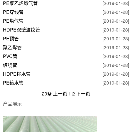
PE聚乙烯燃气管
[2019-01-28]
PE穿线管
[2019-01-28]
PE燃气管
[2019-01-28]
HDPE双壁波纹管
[2019-01-28]
PE顶管
[2019-01-28]
聚乙烯管
[2019-01-28]
PVC管
[2019-01-28]
缠绕管
[2019-01-28]
HDPE排水管
[2019-01-28]
PE给水管
[2019-01-28]
20条
上一页
1
2
下一页
产品展示