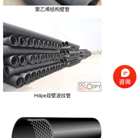
聚乙烯结构壁管
Hdpe双壁波纹管