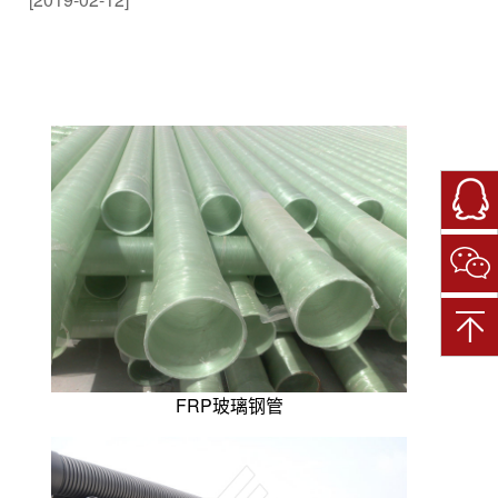
微
信
扫
一
扫
关
注
我
们
FRP玻璃钢管