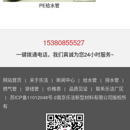
PE给水管
15380855527
一键拨通电话，我们真诚为您24小时服务~
网站首页
关于乐洁
新闻中心
给水管
排水管
|
|
|
|
|
燃气管
穿线管
价格表
品质见证
联系乐洁厂区
|
|
|
|
苏ICP备11012048号-2南京乐洁新型材料有限公司版权所
|
有